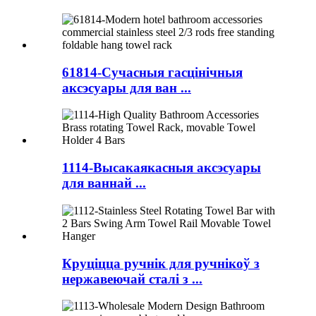
61814-Сучасныя гасцінічныя
аксэсуары для ван ...
1114-Высакаякасныя аксэсуары
для ваннай ...
Круціцца ручнік для ручнікоў з
нержавеючай сталі з ...