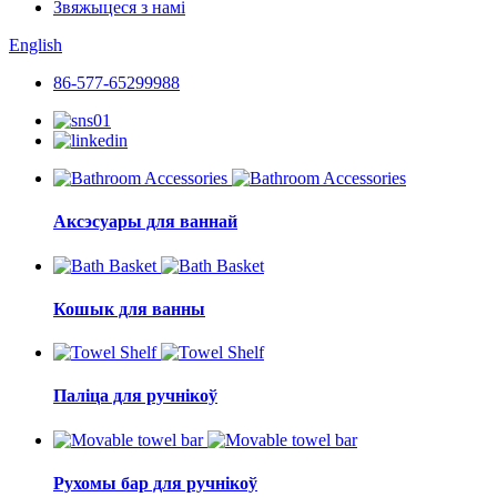
Звяжыцеся з намі
English
86-577-65299988
Аксэсуары для ваннай
Кошык для ванны
Паліца для ручнікоў
Рухомы бар для ручнікоў