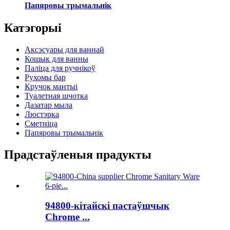
Папяровы трымальнік
Катэгорыі
Аксэсуары для ваннай
Кошык для ванны
Паліца для ручнікоў
Рухомы бар
Кручок мантыі
Туалетная шчотка
Дазатар мыла
Люстэрка
Сметніца
Папяровы трымальнік
Прадстаўленыя прадукты
94800-кітайскі пастаўшчык
Chrome ...