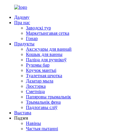
Дадому
Пра нас
Заводскі тур
Маркетынгавая сетка
Гонар
Прадукты
Аксэсуары для ваннай
Кошык для ванны
Паліца для ручнікоў
Рухомы бар
Кручок мантыі
Туалетная шчотка
Дазатар мыла
Люстэрка
Сметніца
Папяровы трымальнік
Трымальнік фена
Падлогавы сліў
Выстава
Падзея
Навіны
Частыя пытанні