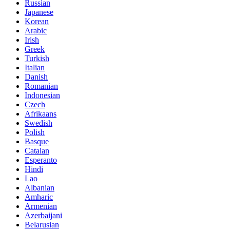
Russian
Japanese
Korean
Arabic
Irish
Greek
Turkish
Italian
Danish
Romanian
Indonesian
Czech
Afrikaans
Swedish
Polish
Basque
Catalan
Esperanto
Hindi
Lao
Albanian
Amharic
Armenian
Azerbaijani
Belarusian