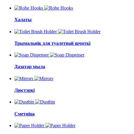
Халаты
Трымальнік для туалетнай шчоткі
Дазатар мыла
Люстэркі
Сметніца