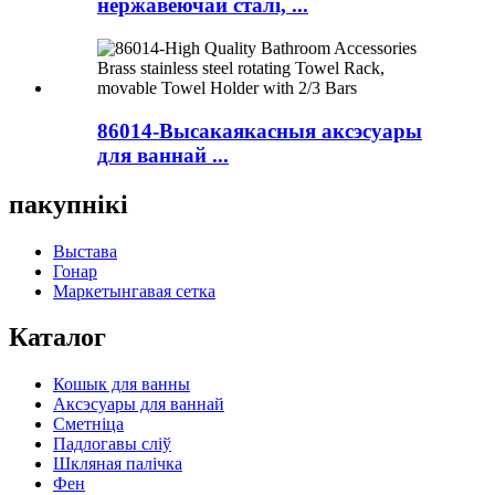
нержавеючай сталі, ...
86014-Высакаякасныя аксэсуары
для ваннай ...
пакупнікі
Выстава
Гонар
Маркетынгавая сетка
Каталог
Кошык для ванны
Аксэсуары для ваннай
Сметніца
Падлогавы сліў
Шкляная палічка
Фен