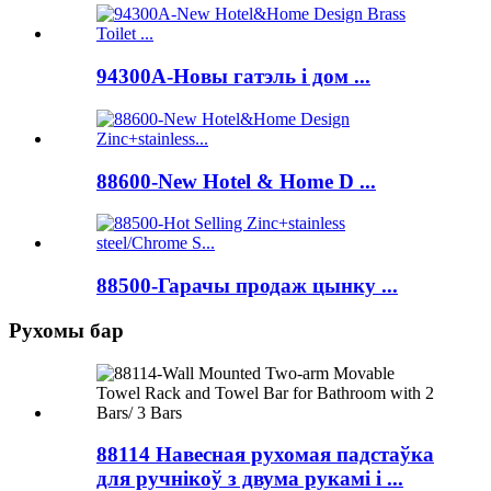
94300A-Новы гатэль і дом ...
88600-New Hotel & Home D ...
88500-Гарачы продаж цынку ...
Рухомы бар
88114 Навесная рухомая падстаўка
для ручнікоў з двума рукамі і ...