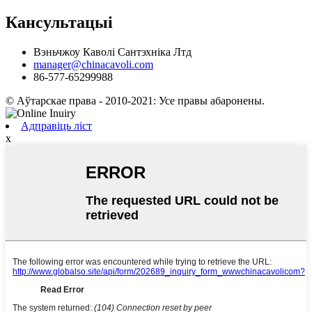
Кансультацыі
Вэньчжоу Каволі Сантэхніка Лтд
manager@chinacavoli.com
86-577-65299988
© Аўтарскае права - 2010-2021: Усе правы абаронены.
Адправіць ліст
x