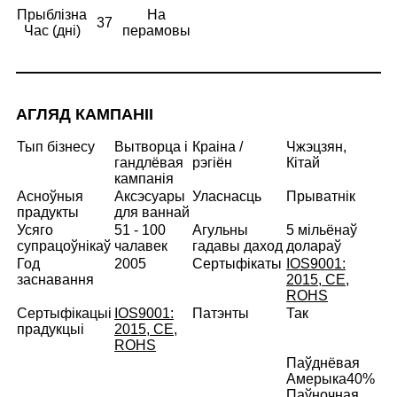
Прыблізна
На
37
Час (дні)
перамовы
АГЛЯД КАМПАНІІ
Тып бізнесу
Вытворца і
Краіна /
Чжэцзян,
гандлёвая
рэгіён
Кітай
кампанія
Асноўныя
Аксэсуары
Уласнасць
Прыватнік
прадукты
для ваннай
Усяго
51 - 100
Агульны
5 мільёнаў
супрацоўнікаў
чалавек
гадавы даход
долараў
Год
2005
Сертыфікаты
IOS9001:
заснавання
2015, CE,
ROHS
Сертыфікацыі
IOS9001:
Патэнты
Так
прадукцыі
2015, CE,
ROHS
Паўднёвая
Амерыка
40%
Паўночная