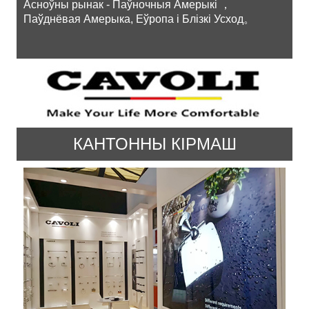
Асноўны рынак - Паўночныя Амерыкі ，
Паўднёвая Амерыка, Еўропа і Блізкі Усход。
КАНТОННЫ КІРМАШ