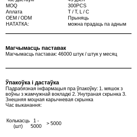
MOQ
300PCS
Аплата
T / T, L / C
OEM / ODM
Прыняць
НАТАТКА:
можна прадаць па адным
Магчымасць паставак
Магчымасць паставак: 46000 штук / штук у месяц
Ўпакоўка і дастаўка
Падрабязная інфармацыя пра ўпакоўку: 1. мяшок з
воўны з жамчужнай вокладкі 2. Унутраная скрынка 3.
Знешняя моцная карычневая скрынка
Час выканання:
Колькасць
1 -
> 5000
(шт)
5000