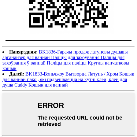
Папярэдняя:
BK1836-Гарачы продаж латуневы душавы
арганайзер для ваннай Паліцы для захоўвання Паліцы для
захоўвання ў ваннай Паліцы для паліцы Круглы канчатковы
кошык
Далей:
BK1833-Вэньчжоу Вытворца Латунь / Хром Кошык
для ваннай пакоі, які падвешваецца на кутні клей, клей для
душа Caddy Кошык для ваннай