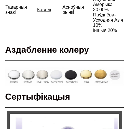
Амерыка
Таварныя
Асноўныя
Каволі
30,00%
знакі
рынкі
Паўднёва-
Усходняя Азія
10%
Іншыя 20%
Аздабленне колеру
Сертыфікацыя