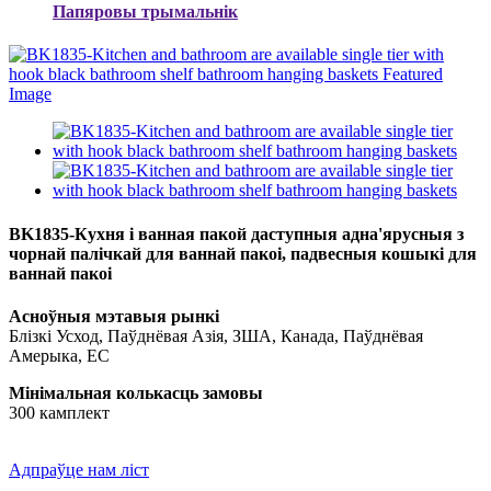
Папяровы трымальнік
BK1835-Кухня і ванная пакой даступныя адна'ярусныя з
чорнай палічкай для ваннай пакоі, падвесныя кошыкі для
ваннай пакоі
Асноўныя мэтавыя рынкі
Блізкі Усход, Паўднёвая Азія, ЗША, Канада, Паўднёвая
Амерыка, ЕС
Мінімальная колькасць замовы
300 камплект
Адпраўце нам ліст