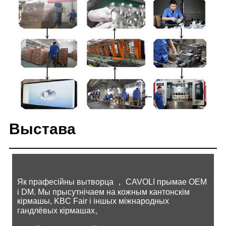
Выстава
Як прафесійны вытворца ， CAVOLI прымае OEM
і DM. Мы прысутнічаем на кожным кантонскім
кірмашы, KBC Fair і іншых міжнародных
гандлёвых кірмашах。