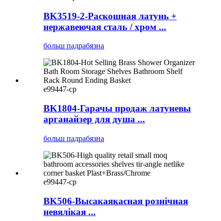
BK3519-2-Раскошная латунь +
нержавеючая сталь / хром ...
больш падрабязна
e99447-cp
BK1804-Гарачы продаж латуневы
арганайзер для душа ...
больш падрабязна
e99447-cp
BK506-Высакаякасная рознічная
невялікая ...