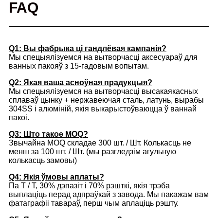
FAQ
Q1: Вы фабрыка ці гандлёвая кампанія?
Мы спецыялізуемся на вытворчасці аксесуараў для
ванных пакояў з 15-гадовым вопытам.
Q2: Якая ваша асноўная прадукцыя?
Мы спецыялізуемся на вытворчасці высакаякасных
сплаваў цынку + нержавеючая сталь, латунь, вырабы
304SS і алюміній, якія выкарыстоўваюцца ў ваннай
пакоі.
Q3: Што такое MOQ?
Звычайна MOQ складае 300 шт. / Шт. Колькасць не
менш за 100 шт. / Шт. (мы разгледзім агульную
колькасць замовы)
Q4: Якія ўмовы аплаты?
Па T / T, 30% дэпазіт і 70% рэшткі, якія трэба
выплаціць перад адпраўкай з завода. Мы пакажам вам
фатаграфіі тавараў, перш чым аплаціць рэшту.