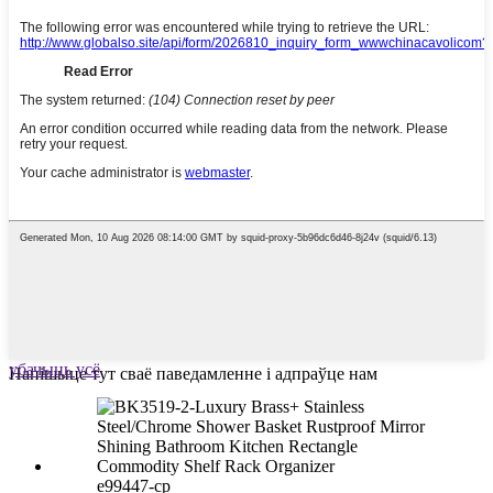
убачыць усё
Напішыце тут сваё паведамленне і адпраўце нам
e99447-cp