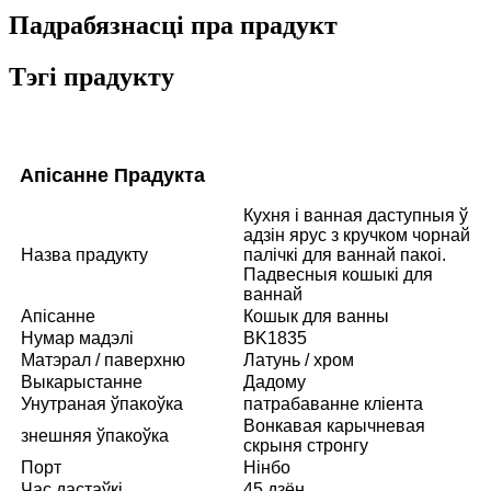
Падрабязнасці пра прадукт
Тэгі прадукту
Апісанне Прадукта
Кухня і ванная даступныя ў
адзін ярус з кручком чорнай
Назва прадукту
палічкі для ваннай пакоі.
Падвесныя кошыкі для
ваннай
Апісанне
Кошык для ванны
Нумар мадэлі
BK1835
Матэрал / паверхню
Латунь / хром
Выкарыстанне
Дадому
Унутраная ўпакоўка
патрабаванне кліента
Вонкавая карычневая
знешняя ўпакоўка
скрыня стронгу
Порт
Нінбо
Час дастаўкі
45 дзён