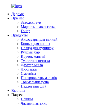
Дадому
Пра нас
Заводскі тур
Маркетынгавая сетка
Гонар
Прадукты
Аксэсуары для ваннай
Кошык для ванны
Паліца для ручнікоў
Рухомы бар
Кручок мантыі
Туалетная шчотка
Дазатар мыла
Люстэрка
Сметніца
Папяровы трымальнік
Трымальнік фена
Падлогавы сліў
Выстава
Падзея
Навіны
Частыя пытанні