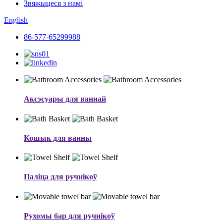
Звяжыцеся з намі
English
86-577-65299988
Аксэсуары для ваннай
Кошык для ванны
Паліца для ручнікоў
Рухомы бар для ручнікоў