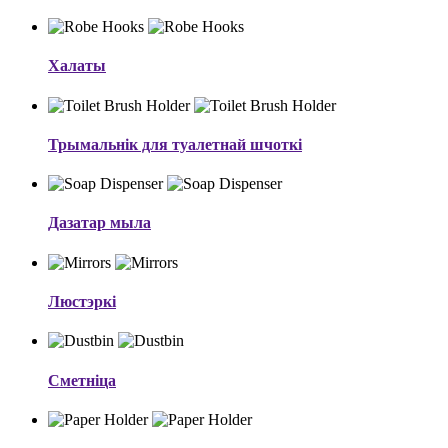
Халаты
Трымальнік для туалетнай шчоткі
Дазатар мыла
Люстэркі
Сметніца