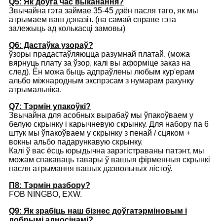
Q5: Як доўга час выканання?
Звычайна гэта займае 35-45 дзён пасля таго, як мы
атрымаем ваш дэпазіт. (на самай справе гэта
залежыць ад колькасці замовы)
Q6: Дастаўка узораў?
ўзоры прадастаўляюцца разумнай платай. (можа
вярнуць плату за ўзор, калі вы аформіце заказ на
след). Ён можа быць адпраўлены любым кур'ерам
альбо міжнародным экспрэсам з нумарам рахунку
атрымальніка.
Q7: Тэрмін упакоўкі?
Звычайна для асобных вырабаў мы ўпакоўваем у
белую скрынку і карычневую скрынку. Для набору па 6
штук мы ўпакоўваем у скрынку з пенай / сцяком +
вокны альбо падарункавую скрынку.
Калі ў вас ёсць юрыдычна зарэгістраваны патэнт, мы
можам спакаваць тавары ў вашыя фірменныя скрынкі
пасля атрымання вашых дазвольных лістоў.
П8: Тэрмін разбору?
FOB NINGBO, EXW.
Q9: Як зрабіць наш бізнес доўгатэрміновым і
добрымі адносінамі?