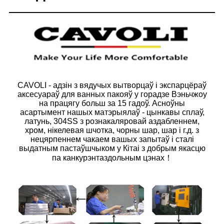
CAVOLI - адзін з вядучых вытворцаў і экспарцёраў
аксесуараў для ванных пакояў у горадзе Вэньчжоу
на працягу больш за 15 гадоў. Асноўны
асартымент нашых матэрыялаў - цынкавы сплаў,
латунь, 304SS з рознакаляровай аздабленнем,
хром, нікелевая шчотка, чорны шар, шар і г.д. з
нецярпеннем чакаем вашых запытаў і сталі
выдатным пастаўшчыком у Кітаі з добрым якасцю
па канкурэнтаздольным цэнах！