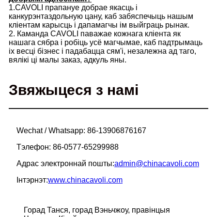
1.CAVOLI прапануе добрае якасць і
канкурэнтаздольную цану, каб забяспечыць нашым
кліентам карысць і дапамагчы ім выйграць рынак.
2. Каманда CAVOLI паважае кожнага кліента як
нашага сябра і робіць усё магчымае, каб падтрымаць
іх весці бізнес і падабацца сям'і, незалежна ад таго,
вялікі ці малы заказ, адкуль яны.
Звяжыцеся з намі
Wechat / Whatsapp: 86-13906876167
Тэлефон: 86-0577-65299988
Адрас электроннай пошты:
admin@chinacavoli.com
Інтэрнэт:
www.chinacavoli.com
Горад Танся, горад Вэньчжоу, правінцыя