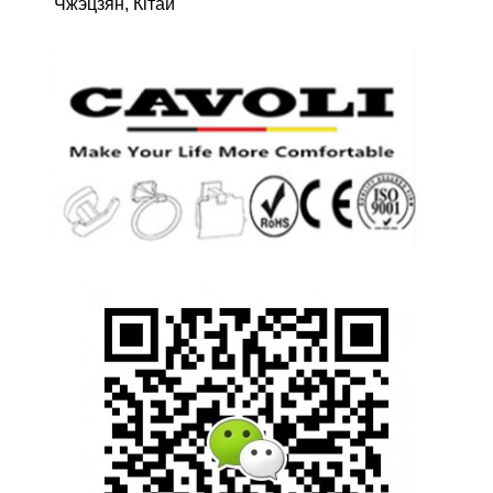
Чжэцзян, Кітай