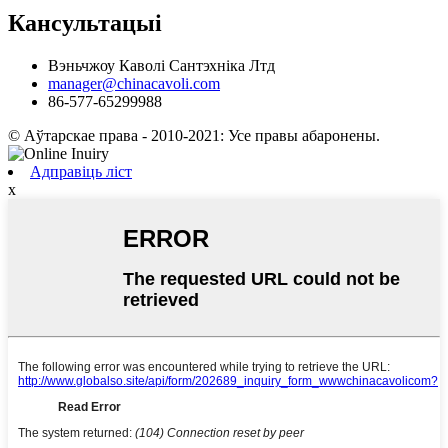
Кансультацыі
Вэньчжоу Каволі Сантэхніка Лтд
manager@chinacavoli.com
86-577-65299988
© Аўтарскае права - 2010-2021: Усе правы абаронены.
Адправіць ліст
x