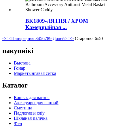
BK1809-ЛЯТНЯ / ХРОМ
Камерцыйная ...
<<
<Папярэдняя
3
4
5
6
7
8
9
Далей>
>>
Старонка 6/40
пакупнікі
Выстава
Гонар
Маркетынгавая сетка
Каталог
Кошык для ванны
Аксэсуары для ваннай
Сметніца
Падлогавы сліў
Шкляная палічка
Фен