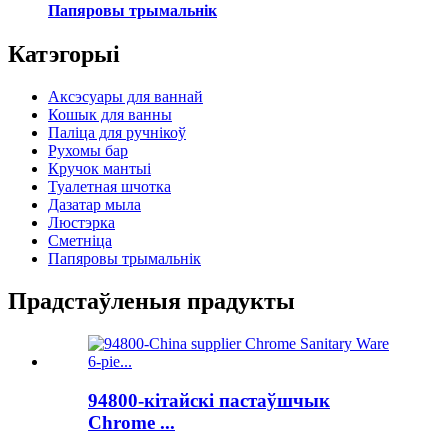
Папяровы трымальнік
Катэгорыі
Аксэсуары для ваннай
Кошык для ванны
Паліца для ручнікоў
Рухомы бар
Кручок мантыі
Туалетная шчотка
Дазатар мыла
Люстэрка
Сметніца
Папяровы трымальнік
Прадстаўленыя прадукты
94800-кітайскі пастаўшчык
Chrome ...