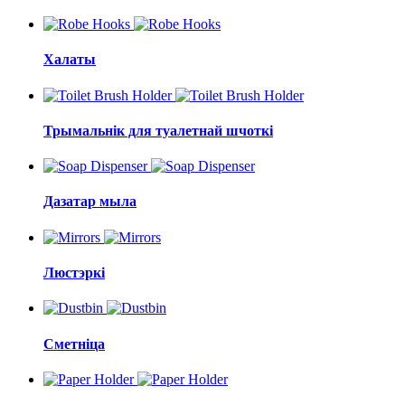
Халаты
Трымальнік для туалетнай шчоткі
Дазатар мыла
Люстэркі
Сметніца