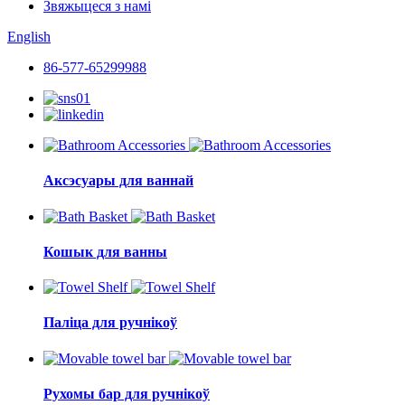
Звяжыцеся з намі
English
86-577-65299988
Аксэсуары для ваннай
Кошык для ванны
Паліца для ручнікоў
Рухомы бар для ручнікоў