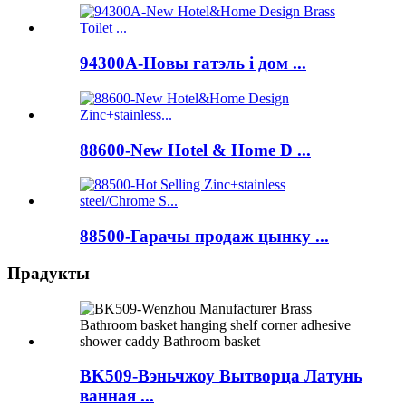
94300A-Новы гатэль і дом ...
88600-New Hotel & Home D ...
88500-Гарачы продаж цынку ...
Прадукты
BK509-Вэньчжоу Вытворца Латунь
ванная ...