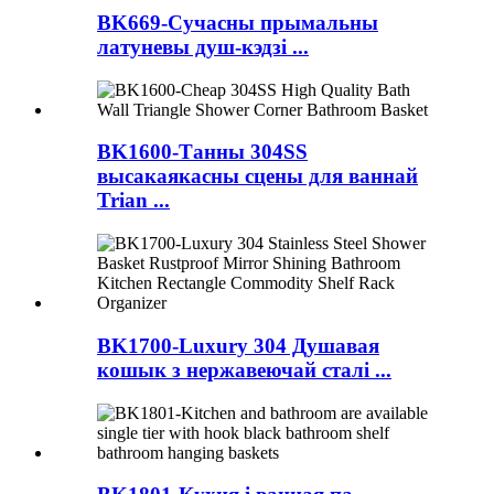
BK669-Сучасны прымальны
латуневы душ-кэдзі ...
BK1600-Танны 304SS
высакаякасны сцены для ваннай
Trian ...
BK1700-Luxury 304 Душавая
кошык з нержавеючай сталі ...