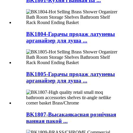
BK1801-Кухня і ванная па ...
BK1804-Гарачы продаж латуневы
арганайзер для душа ...
BK1805-Гарачы продаж латуневы
арганайзер для душа ...
BK1807-Высакаякасная рознічная
ванная пакой ...